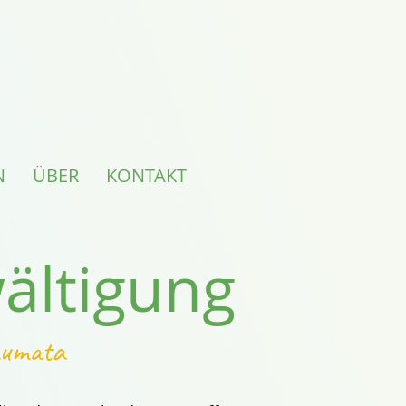
N
ÜBER
KONTAKT
ältigung
raumata