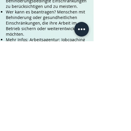
behinderungsbedingte Einschränkungen
zu berücksichtigen und zu meistern.
Wer kann es beantragen? Menschen mit
Behinderung oder gesundheitlichen
Einschränkungen, die ihre Arbeit im
Betrieb sichern oder weiterentwickeln
möchten.
Mehr Infos:
Arbeitsagentur: Jobcoaching
Leistungen zur Teilhabe am
Arbeitsleben (berufliche Reha)
Unterstützung bei Ausbildung,
Umschulung oder Qualifizierung –
Coaching kann Teil davon sein.
Mehr Infos:
Arbeitsagentur: Berufliche
Rehabilitation
Integrations- und Inklusionsämter
Ämter, die Menschen mit
Schwerbehinderung oder
gleichgestellten Personen unterstützen.
Zum Beispiel: begleitende Hilfe im
Arbeitsleben oder technische Hilfsmittel.